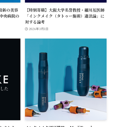
最新の美容
【特別寄稿】大阪大学名誉教授・細川亙医師
と中央病院の
「インクメイク（タトゥー施術）違法論」に
対する論考
2026年3月1日