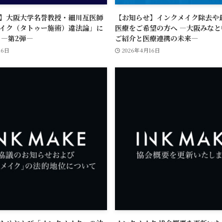
】大阪大学名誉教授・細川亙医師
【お知らせ】インクメイク除去や
イク（タトゥー施術）違法論」に
医療をご希望の方へ ―大阪みな
 ―第2弾―
ご紹介と医療連携の未来―
16日
2026年4月16日