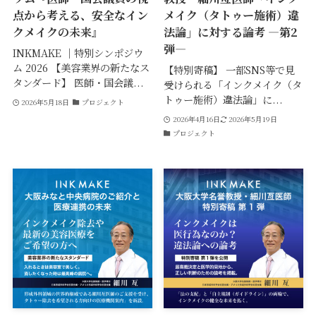
点から考える、安全なイン
メイク（タトゥー施術）違
クメイクの未来』
法論」に対する論考 ―第2
弾―
INKMAKE ｜特別シンポジウ
ム 2026 【美容業界の新たなス
【特別寄稿】 ⼀部SNS等で⾒
タンダード】 医師・国会議...
受けられる「インクメイク（タ
トゥー施術）違法論」に...
2026年5月18日
プロジェクト
2026年4月16日
2026年5月19日
プロジェクト