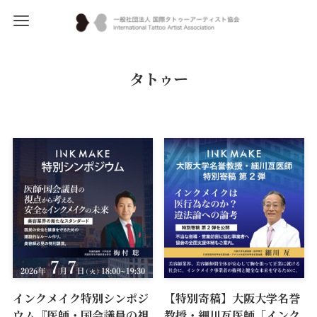
タトゥー
インクメイク特別シンポジ
【特別寄稿】大阪大学名誉
ウム『医師・国会議員の視
教授・細川亙医師「インク