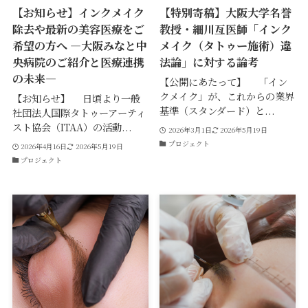
【お知らせ】インクメイク
【特別寄稿】大阪大学名誉
除去や最新の美容医療をご
教授・細川亙医師「インク
希望の方へ ―大阪みなと中
メイク（タトゥー施術）違
央病院のご紹介と医療連携
法論」に対する論考
の未来―
【公開にあたって】 「イン
クメイク」が、これからの業界
【お知らせ】 日頃より一般
基準（スタンダード）と...
社団法人国際タトゥーアーティ
スト協会（ITAA）の活動...
2026年3月1日
2026年5月19日
プロジェクト
2026年4月16日
2026年5月19日
プロジェクト